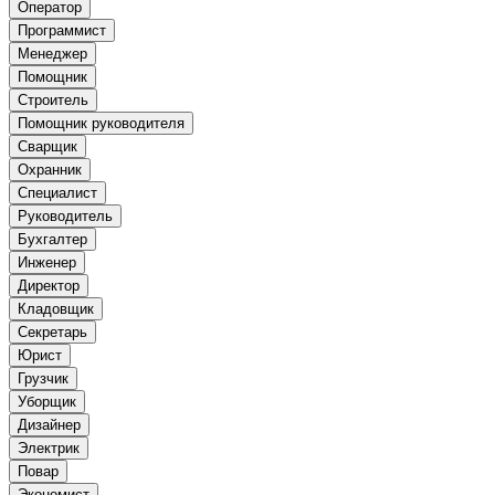
Оператор
Программист
Менеджер
Помощник
Строитель
Помощник руководителя
Сварщик
Охранник
Специалист
Руководитель
Бухгалтер
Инженер
Директор
Кладовщик
Секретарь
Юрист
Грузчик
Уборщик
Дизайнер
Электрик
Повар
Экономист