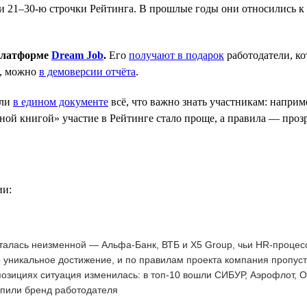
 21–30-ю строчки Рейтинга. В прошлые годы они относились к к
 платформе
Dream Job
.
Его
получают в подарок
работодатели, к
е, можно
в демоверсии отчёта
.
ли
в едином документе
всё, что важно знать участникам: наприм
ой книгой» участие в Рейтинге стало проще, а правила — прозр
ии:
талась неизменной — Альфа-Банк, ВТБ и X5 Group, чьи HR-процес
 уникальное достижение, и по правилам проекта компания пропус
озициях ситуация изменилась: в топ-10 вошли СИБУР, Аэрофлот, 
епили бренд работодателя