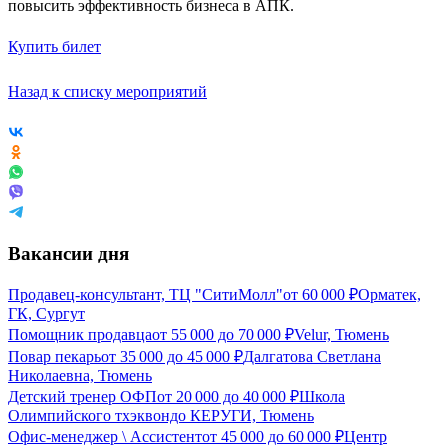
повысить эффективность бизнеса в АПК.
Купить билет
Назад к списку мероприятий
Вакансии дня
Продавец-консультант, ТЦ "СитиМолл"
от
60 000
₽
Орматек,
ГК, Сургут
Помощник продавца
от
55 000
до
70 000
₽
Velur, Тюмень
Повар пекарь
от
35 000
до
45 000
₽
Далгатова Светлана
Николаевна, Тюмень
Детский тренер ОФП
от
20 000
до
40 000
₽
Школа
Олимпийского тхэквондо КЕРУГИ, Тюмень
Офис-менеджер \ Ассистент
от
45 000
до
60 000
₽
Центр