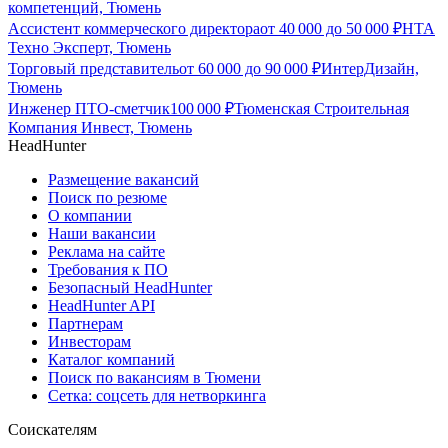
компетенций, Тюмень
Ассистент коммерческого директора
от
40 000
до
50 000
₽
НТА
Техно Эксперт, Тюмень
Торговый представитель
от
60 000
до
90 000
₽
ИнтерДизайн,
Тюмень
Инженер ПТО-сметчик
100 000
₽
Тюменская Строительная
Компания Инвест, Тюмень
HeadHunter
Размещение вакансий
Поиск по резюме
О компании
Наши вакансии
Реклама на сайте
Требования к ПО
Безопасный HeadHunter
HeadHunter API
Партнерам
Инвесторам
Каталог компаний
Поиск по вакансиям в Тюмени
Сетка: соцсеть для нетворкинга
Соискателям