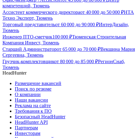
компетенций, Тюмень
Ассистент коммерческого директора
от
40 000
до
50 000
₽
НТА
Техно Эксперт, Тюмень
Торговый представитель
от
60 000
до
90 000
₽
ИнтерДизайн,
Тюмень
Инженер ПТО-сметчик
100 000
₽
Тюменская Строительная
Компания Инвест, Тюмень
Старший Администратор
от
65 000
до
70 000
₽
Векшина Мария
Сергеевна, Тюмень
Грузчик-комплектовщик
от
80 000
до
85 000
₽
РегионСнаб,
Тюмень
HeadHunter
Размещение вакансий
Поиск по резюме
О компании
Наши вакансии
Реклама на сайте
Требования к ПО
Безопасный HeadHunter
HeadHunter API
Партнерам
Инвесторам