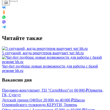
14
Читайте также
5 ситуаций, когда рекрутеров выручает чат hh.ru
Чат-бот подбора: новые возможности для работы с базой
резюме hh.ru
Вакансии дня
Продавец-консультант, ТЦ "СитиМолл"
от
60 000
₽
Орматек,
ГК, Сургут
Детский тренер ОФП
от
20 000
до
40 000
₽
Школа
Олимпийского тхэквондо КЕРУГИ, Тюмень
Офис-менеджер \ Ассистент
от
45 000
до
60 000
₽
Центр