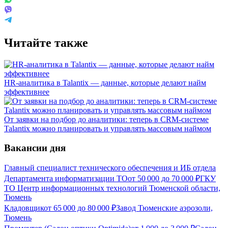
Читайте также
HR-аналитика в Talantix — данные, которые делают найм
эффективнее
От заявки на подбор до аналитики: теперь в CRM-системе
Talantix можно планировать и управлять массовым наймом
Вакансии дня
Главный специалист технического обеспечения и ИБ отдела
Департамента информатизации ТО
от
50 000
до
70 000
₽
ГКУ
ТО Центр информационных технологий Тюменской области,
Тюмень
Кладовщик
от
65 000
до
80 000
₽
Завод Тюменские аэрозоли,
Тюмень