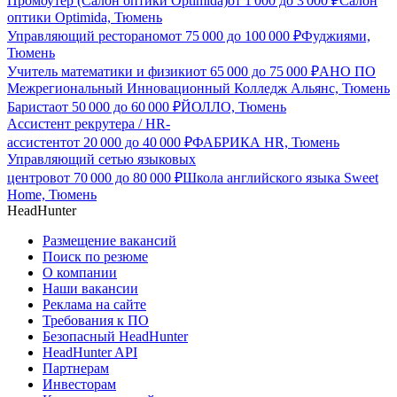
Промоутер (Салон оптики Optimida)
от
1 000
до
3 000
₽
Салон
оптики Optimida, Тюмень
Управляющий рестораном
от
75 000
до
100 000
₽
Фуджиями,
Тюмень
Учитель математики и физики
от
65 000
до
75 000
₽
АНО ПО
Межрегиональный Инновационный Колледж Альянс, Тюмень
Бариста
от
50 000
до
60 000
₽
ЙОЛЛО, Тюмень
Ассистент рекрутера / HR-
ассистент
от
20 000
до
40 000
₽
ФАБРИКА HR, Тюмень
Управляющий сетью языковых
центров
от
70 000
до
80 000
₽
Школа английского языка Sweet
Home, Тюмень
HeadHunter
Размещение вакансий
Поиск по резюме
О компании
Наши вакансии
Реклама на сайте
Требования к ПО
Безопасный HeadHunter
HeadHunter API
Партнерам
Инвесторам