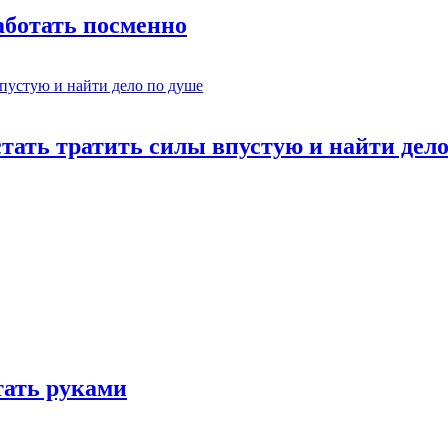
работать посменно
стать тратить силы впустую и найти дел
отать руками