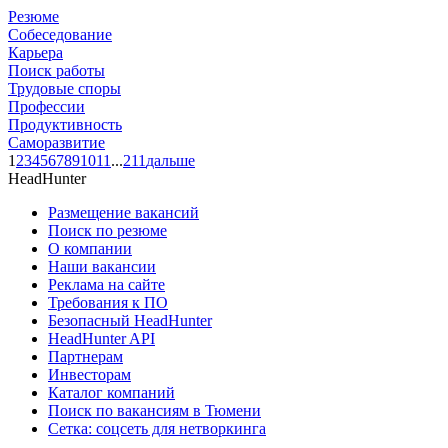
Резюме
Собеседование
Карьера
Поиск работы
Трудовые споры
Профессии
Продуктивность
Саморазвитие
1
2
3
4
5
6
7
8
9
10
11
...
211
дальше
HeadHunter
Размещение вакансий
Поиск по резюме
О компании
Наши вакансии
Реклама на сайте
Требования к ПО
Безопасный HeadHunter
HeadHunter API
Партнерам
Инвесторам
Каталог компаний
Поиск по вакансиям в Тюмени
Сетка: соцсеть для нетворкинга