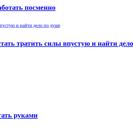
работать посменно
стать тратить силы впустую и найти дел
отать руками