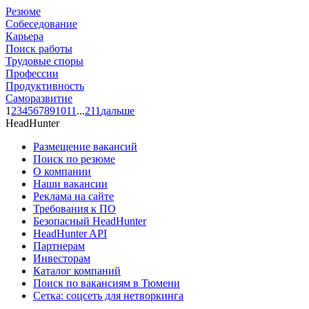
Резюме
Собеседование
Карьера
Поиск работы
Трудовые споры
Профессии
Продуктивность
Саморазвитие
1
2
3
4
5
6
7
8
9
10
11
...
211
дальше
HeadHunter
Размещение вакансий
Поиск по резюме
О компании
Наши вакансии
Реклама на сайте
Требования к ПО
Безопасный HeadHunter
HeadHunter API
Партнерам
Инвесторам
Каталог компаний
Поиск по вакансиям в Тюмени
Сетка: соцсеть для нетворкинга