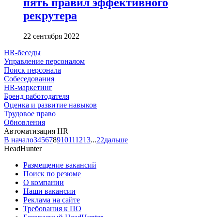
пять правил эффективного
рекрутера
22 сентября 2022
HR-беседы
Управление персоналом
Поиск персонала
Собеседования
HR-маркетинг
Бренд работодателя
Оценка и развитие навыков
Трудовое право
Обновления
Автоматизация HR
В начало
3
4
5
6
7
8
9
10
11
12
13
...
22
дальше
HeadHunter
Размещение вакансий
Поиск по резюме
О компании
Наши вакансии
Реклама на сайте
Требования к ПО