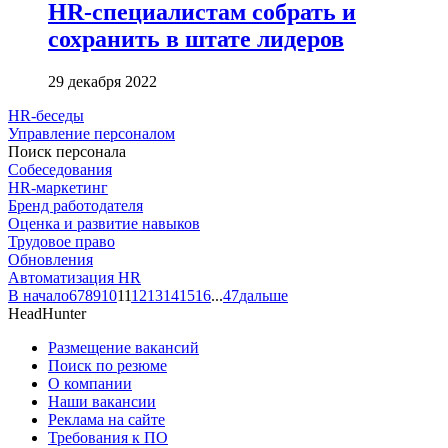
HR-специалистам собрать и
сохранить в штате лидеров
29 декабря 2022
HR-беседы
Управление персоналом
Поиск персонала
Собеседования
HR-маркетинг
Бренд работодателя
Оценка и развитие навыков
Трудовое право
Обновления
Автоматизация HR
В начало
6
7
8
9
10
11
12
13
14
15
16
...
47
дальше
HeadHunter
Размещение вакансий
Поиск по резюме
О компании
Наши вакансии
Реклама на сайте
Требования к ПО