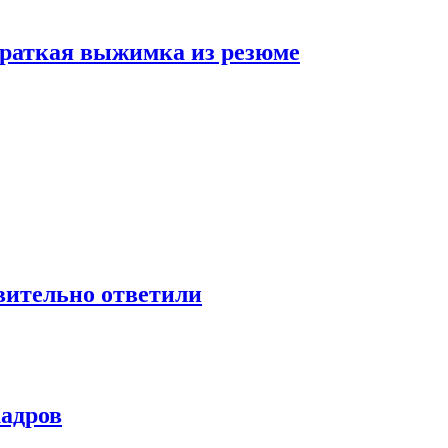
 краткая выжимка из резюме
твительно ответили
кадров