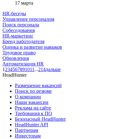
17 марта
HR-беседы
Управление персоналом
Поиск персонала
Собеседования
HR-маркетинг
Бренд работодателя
Оценка и развитие навыков
Трудовое право
Обновления
Автоматизация HR
1
2
3
4
5
6
7
8
9
10
11
...
214
дальше
HeadHunter
Размещение вакансий
Поиск по резюме
О компании
Наши вакансии
Реклама на сайте
Требования к ПО
Безопасный HeadHunter
HeadHunter API
Партнерам
Инвесторам