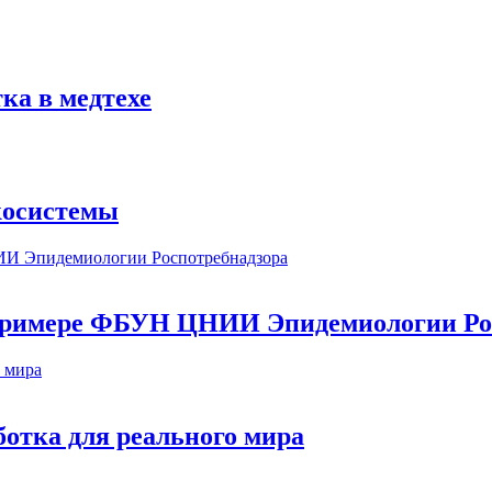
ка в медтехе
косистемы
а примере ФБУН ЦНИИ Эпидемиологии Ро
ботка для реального мира