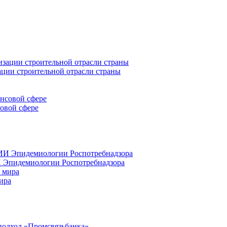
ации строительной отрасли страны
совой сфере
 Эпидемиологии Роспотребнадзора
ира