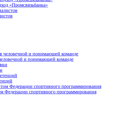
дход «Промсвязьбанка»
листов
 человечной и понимающей команде
и
тенций
м Федерации спортивного программирования