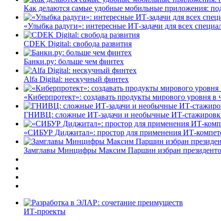
Как делаются самые удобные мобильные приложения: по
«Улыбка радуги»: интересные ИТ-задачи для всех специа
CDEK Digital: свобода развития
Банки.ру: больше чем финтех
Alfa Digital: нескучный финтех
«Киберпротект»: создавать продукты мирового уровня в
ГНИВЦ: сложные ИТ‑задачи и необычные ИТ‑стажировк
«СИБУР Диджитал»: простор для применения ИТ-компе
Замглавы Минцифры Максим Паршин избран президенто
ИТ-проекты