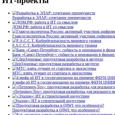
ИТ-проекты
Разработка в ЭЛАР: сочетание преимуществ
ДОМ.РФ: работа в ИТ со смыслом
Главгосэкспертиза России: активный участник цифровиз
F.A.C.C.T. Кибербезопасность мирового уровня
Банк «Санкт-Петербург»: гибкость и инновации в финан
СберЗдоровье: продуктовая разработка в медтехе
МТС: взять лучшее от стартапа и экосистемы
4 мифа об ИТ в госорганизации на примере ФБУН ЦНИИ
«Петрович-Тех»: продуктовая разработка для реального м
«Эталон»: ИТ в строительной индустрии
Продуктовая разработка в QIWI: что особенного?