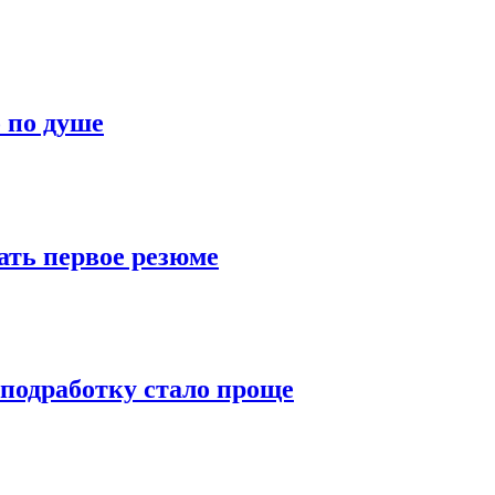
о по душе
ать первое резюме
 подработку стало проще