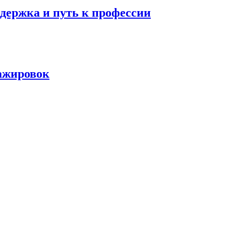
держка и путь к профессии
тажировок