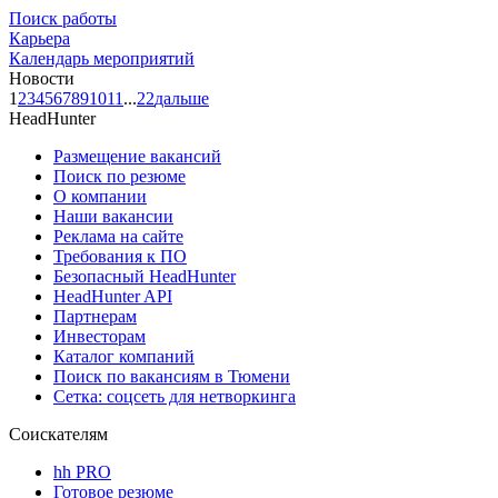
Поиск работы
Карьера
Календарь мероприятий
Новости
1
2
3
4
5
6
7
8
9
10
11
...
22
дальше
HeadHunter
Размещение вакансий
Поиск по резюме
О компании
Наши вакансии
Реклама на сайте
Требования к ПО
Безопасный HeadHunter
HeadHunter API
Партнерам
Инвесторам
Каталог компаний
Поиск по вакансиям в Тюмени
Сетка: соцсеть для нетворкинга
Соискателям
hh PRO
Готовое резюме