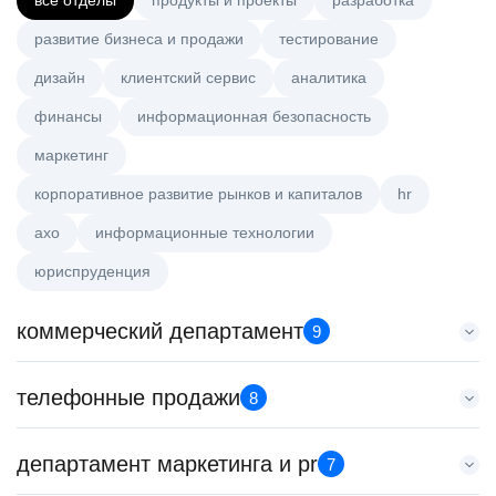
все отделы
продукты и проекты
разработка
развитие бизнеса и продажи
тестирование
дизайн
клиентский сервис
аналитика
финансы
информационная безопасность
маркетинг
корпоративное развитие рынков и капиталов
hr
axo
информационные технологии
юриспруденция
коммерческий департамент
9
Менеджер по работе с ключевыми клиентами (КАМ)
телефонные продажи
8
HeadHunter::Коммерческий департамент
6 авг. 2026
Старший специалист телемаркетинга
департамент маркетинга и pr
з/п не указана
7
HeadHunter::Телефонные продажи
Москва