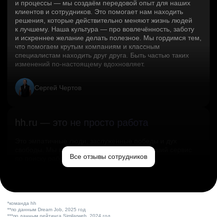
и процессы — мы создаём передовой опыт для наших
клиентов и сотрудников. Это помогает нам находить
решения, которые действительно меняют жизнь людей
к лучшему. Наша культура — про вовлечённость, заботу
и искреннее желание делать полезное. Мы гордимся тем,
что помогаем крутым компаниям и классным
специалистам находить друг друга. Быть частью таких
изменений по‑настоящему вдохновляет.
Сергей Чертов
hh.ru — это не просто работа
Это эмпатичные люди, заслуженные победы и дух
свободы. Мы помогаем миру и создаём лучший сервис
Все отзывы сотрудников
по поиску работы в стране.
Ольга Емельянова
*команда hh
**по данным Dream Job, 2025 год
***по данным рейтинга Similarweb, 2024 год