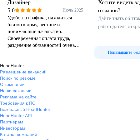
Дизайнер
Хотите видеть з
5,0
отзывов?
Июль 2025
Удобства графика, находиться
Дайте знать об эт
близко к дому, честное и
работодателя откр
понимающие начальство.
Своевременная оплата труда,
разделение обязанностей очень
помогает в расчете заработной
Показывайте бо
платы, все зависит только от тебя
HeadHunter
самой. Дружный и веселый
Размещение вакансий
коллектив. Прислушиваются к
Поиск по резюме
каждому работнику,ценят мнения
О компании
и идеи.
Наши вакансии
Реклама на сайте
Требования к ПО
Безопасный HeadHunter
HeadHunter API
Партнерам
Инвесторам
Каталог компаний