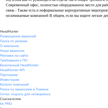
Современный офис, полностью оборудованное место для рабо
связь - Также есть и неформальные корпоративные мероприя
оплачиваемые компанией В общем, если вы ищите легкие деньги, то вам точно не сюда,
здесь ценят только тех, кто инициативен и вовлечен в свою р
развиваться на своей должности.
HeadHunter
Размещение вакансий
Поиск по резюме
О компании
Наши вакансии
Реклама на сайте
Требования к ПО
Безопасный HeadHunter
HeadHunter API
Партнерам
Инвесторам
Каталог компаний
Поиск по вакансиям в Тюмени
Сетка: соцсеть для нетворкинга
Соискателям
hh PRO