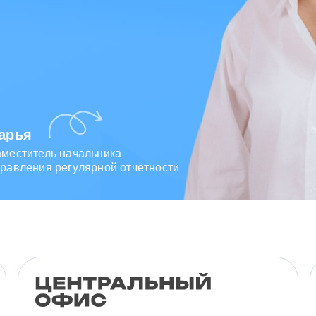
арья
аместитель начальника
равления регулярной отчётности