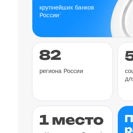
крупнейших банков
1
России
региона России
со
дл
3