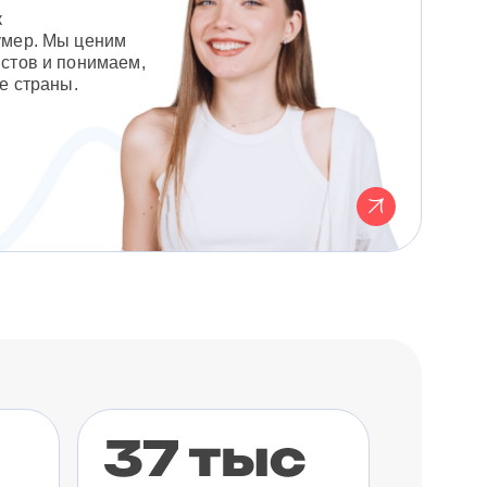
к
умер. Мы ценим
стов и понимаем,
е страны.