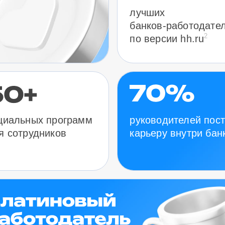
лучших
банков-работодате
2
по версии hh.ru
руководителей пос
циальных программ
карьеру внутри бан
я сотрудников