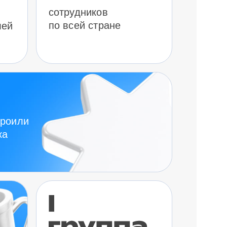
сотрудников
по всей стране
лей
троили
ка