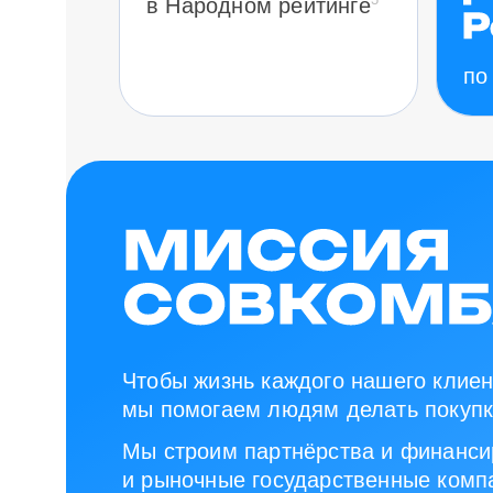
в Народном рейтинге
по
Чтобы жизнь каждого нашего клиен
мы помогаем людям делать покупк
Мы строим партнёрства и финанси
и рыночные государственные компа