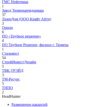
ГМС Нефтемаш
1
Завод Тюменьремдормаш
37
ЛазерДом (ООО Крафт Айти)
3
Орион
6
ПО «Трубное решение»
4
ПО Трубное Решение, филиал г. Тюмень
1
Стальмост
54
СтройИнвестДизайн
5
ТВК-ТРЭЙД
3
ТМ-Ресурс
5
ТНПО
2
HeadHunter
Размещение вакансий