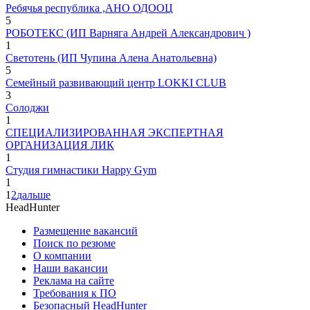
Ребячья республика ,АНО ОДООЦ
5
РОБОТЕКС (ИП Варняга Андрей Александрович )
1
Светотень (ИП Чупина Алена Анатольевна)
5
Семейный развивающий центр LOKKI CLUB
3
Солоджи
1
СПЕЦИАЛИЗИРОВАННАЯ ЭКСПЕРТНАЯ
ОРГАНИЗАЦИЯ ЛИК
1
Студия гимнастики Happy Gym
1
1
2
дальше
HeadHunter
Размещение вакансий
Поиск по резюме
О компании
Наши вакансии
Реклама на сайте
Требования к ПО
Безопасный HeadHunter