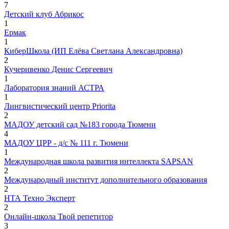
7
Детский клуб Абрикос
1
Ермак
1
КиберШкола (ИП Елёва Светлана Александровна)
2
Кучеривенко Денис Сергеевич
1
Лаборатория знаний АСТРА
1
Лингвистический центр Priorita
2
МАДОУ детский сад №183 города Тюмени
4
МАДОУ ЦРР - д/с № 111 г. Тюмени
1
Международная школа развития интеллекта SAPSAN
2
Международный институт дополнительного образования
2
НТА Техно Эксперт
2
Онлайн-школа Твой репетитор
3