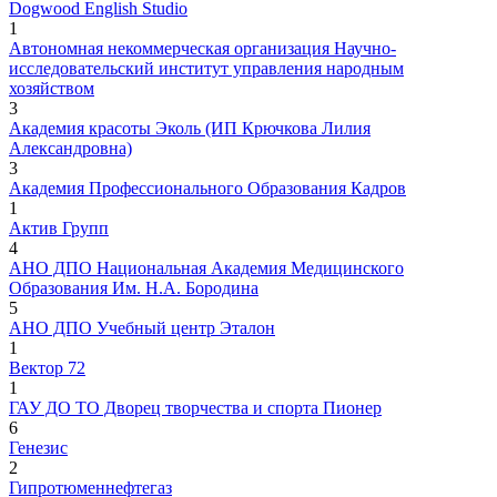
Dogwood English Studio
1
Автономная некоммерческая организация Научно-
исследовательский институт управления народным
хозяйством
3
Академия красоты Эколь (ИП Крючкова Лилия
Александровна)
3
Академия Профессионального Образования Кадров
1
Актив Групп
4
АНО ДПО Национальная Академия Медицинского
Образования Им. Н.А. Бородина
5
АНО ДПО Учебный центр Эталон
1
Вектор 72
1
ГАУ ДО ТО Дворец творчества и спорта Пионер
6
Генезис
2
Гипротюменнефтегаз