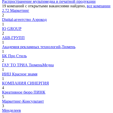
Распространение мультимедиа и печатной продукции
19
компаний с открытыми вакансиями
найдено,
все компании
2.72 Маркетинг
2
Digital-агентство Аэрокод
1
IQ GROUP
2
АБВ-ГРУПП
1
Академия рекламных технологий-Тюмень
1
БК Про Стиль
2
ГАУ ТО ТРИА ТюменьМедиа
1
ИИЦ Красное знамя
1
КОМПАНИЯ СИНЕРГИЯ
4
Креативное бюро ПИНК
5
Маркетинг-Консультант
3
Менделеев