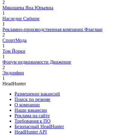
2
Мякишева Яна Юрьевна
1
Наследие Сибири
1
Рекламно-производственная компании Флагман
2
СпортМода
1
Том Йорки
1
Форум недвижимости Движение
2
Эндорфин
1
HeadHunter
Размещение вакансий
Поиск по резюме
О компании
Наши вакансии
Реклама на сайте
Требования к ПО
Безопасный HeadHunter
HeadHunter API