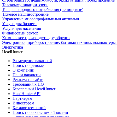
Строительство, недвижимость, эксплуатация, проектирование
Телекоммуникации, связь
Товары народного потребления (непищевые)
Тяжелое машиностроение
Управление многопрофильными активами
Услуги для бизнеса
Услуги для населения
Финансовый сектор
Химическое производство, удобрения
Электроника, приборостроение, бытовая техника, компьютеры 
Энергетика
HeadHunter
Размещение вакансий
Поиск по резюме
О компании
Наши вакансии
Реклама на сайте
Требования к ПО
Безопасный HeadHunter
HeadHunter API
Партнерам
Инвесторам
Каталог компаний
Поиск по вакансиям в Тюмени