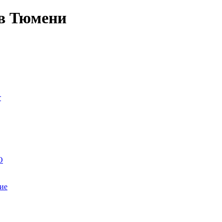
 в Тюмени
т
О
ие