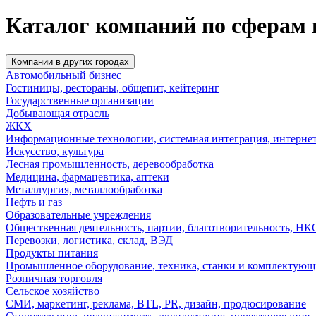
Каталог компаний по сферам
Компании в других городах
Автомобильный бизнес
Гостиницы, рестораны, общепит, кейтеринг
Государственные организации
Добывающая отрасль
ЖКХ
Информационные технологии, системная интеграция, интерне
Искусство, культура
Лесная промышленность, деревообработка
Медицина, фармацевтика, аптеки
Металлургия, металлообработка
Нефть и газ
Образовательные учреждения
Общественная деятельность, партии, благотворительность, НК
Перевозки, логистика, склад, ВЭД
Продукты питания
Промышленное оборудование, техника, станки и комплектующ
Розничная торговля
Сельское хозяйство
СМИ, маркетинг, реклама, BTL, PR, дизайн, продюсирование