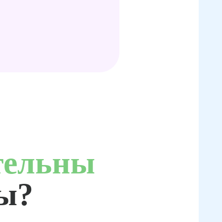
тельны
ты?