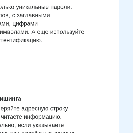
олько уникальные пароли:
лов, с заглавными
ами, цифрами
имволами. А ещё используйте
утентификацию.
фишинга
еряйте адресную строку
м читаете информацию.
льно, если указываете