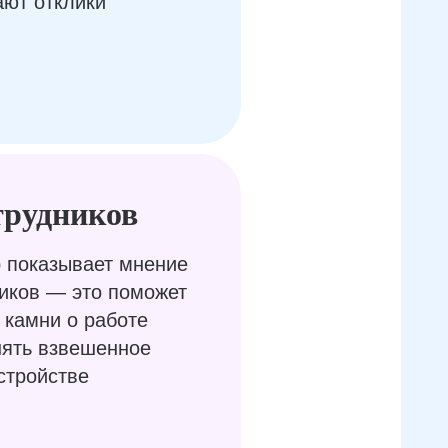
ают отклики
трудников
 показывает мнение
иков — это поможет
 камни о работе
нять взвешенное
стройстве