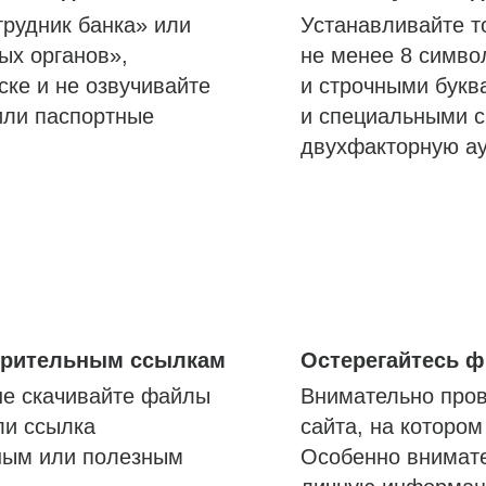
трудник банка» или
Устанавливайте т
ых органов»,
не менее 8 симво
ске и не озвучивайте
и строчными букв
или паспортные
и специальными с
двухфакторную а
озрительным ссылкам
Остерегайтесь 
не скачивайте файлы
Внимательно пров
ли ссылка
сайта, на которо
ным или полезным
Особенно внимате