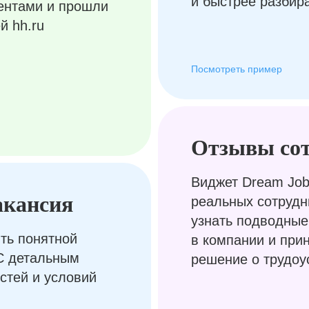
и быстрее разбир
ентами и прошли
й hh.ru
Посмотреть пример
Отзывы со
Виджет Dream Job
акансия
реальных сотрудн
узнать подводные
ть понятной
в компании и при
С детальным
решение о трудоу
стей и условий