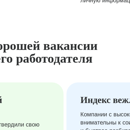
личную информац
орошей вакансии
го работодателя
й
Индекс веж
Компании с высок
внимательны к с
твердили свою