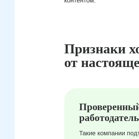
контентом.
Признаки х
от настояще
Проверенны
работодатель
Такие компании под