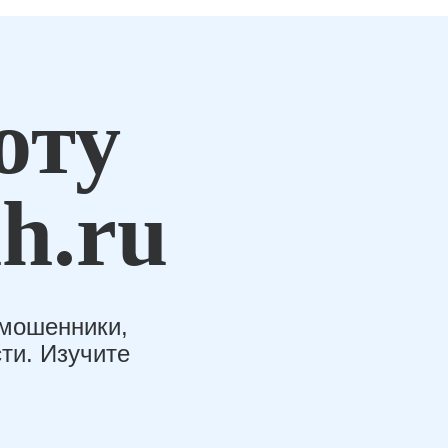
оту
h.ru
-мошенники,
ти. Изучите