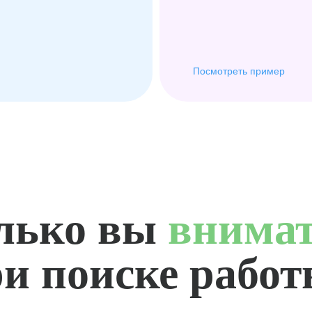
Посмотреть пример
лько вы
внима
и поиске рабо