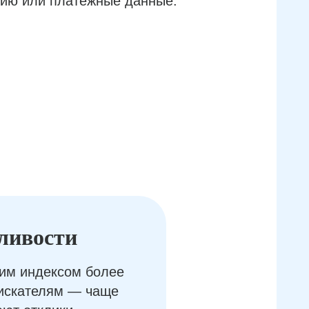
ию или платёжные данные.
ливости
им индексом более
оискателям — чаще