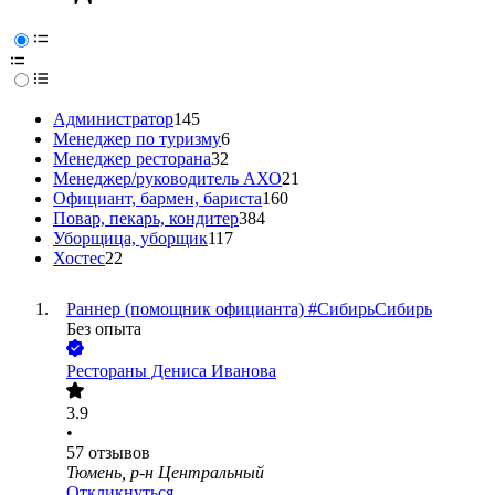
Администратор
145
Менеджер по туризму
6
Менеджер ресторана
32
Менеджер/руководитель АХО
21
Официант, бармен, бариста
160
Повар, пекарь, кондитер
384
Уборщица, уборщик
117
Хостес
22
Раннер (помощник официанта) #СибирьСибирь
Без опыта
Рестораны Дениса Иванова
3.9
•
57
отзывов
Тюмень, р-н Центральный
Откликнуться