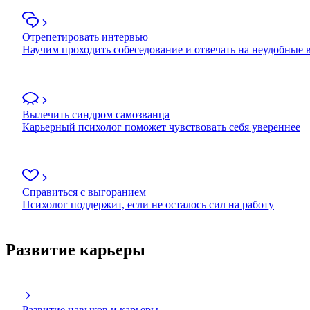
Отрепетировать интервью
Научим проходить собеседование и отвечать на неудобные
Вылечить синдром самозванца
Карьерный психолог поможет чувствовать себя увереннее
Справиться с выгоранием
Психолог поддержит, если не осталось сил на работу
Развитие карьеры
Развитие навыков и карьеры