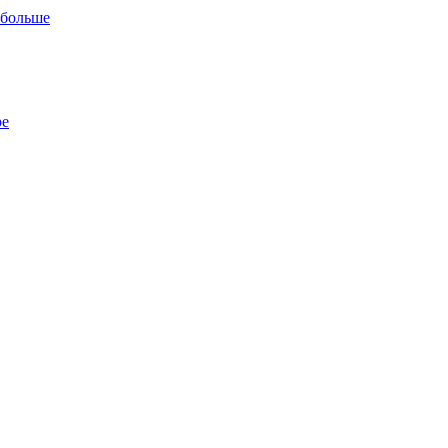
 больше
ре