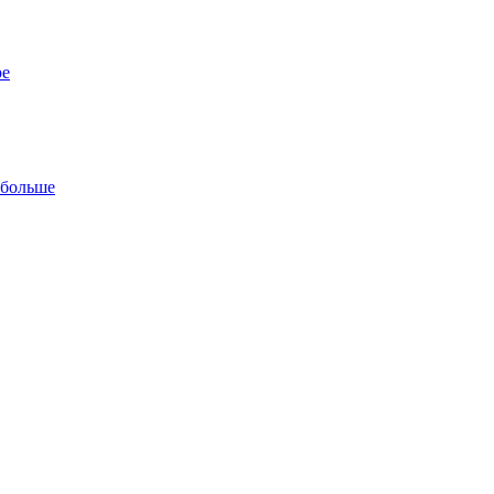
ре
 больше