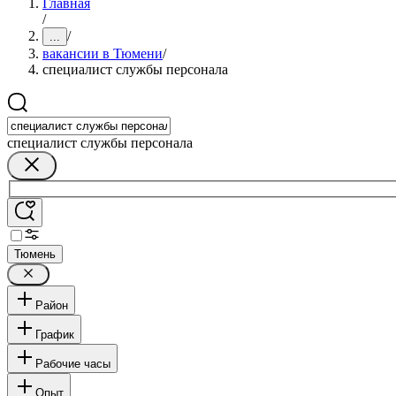
Главная
/
/
...
вакансии в Тюмени
/
специалист службы персонала
специалист службы персонала
Тюмень
Район
График
Рабочие часы
Опыт