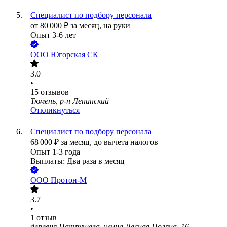
Специалист по подбору персонала
от
80 000
₽
за месяц,
на руки
Опыт 3-6 лет
ООО
Югорская СК
3.0
•
15
отзывов
Тюмень, р-н Ленинский
Откликнуться
Специалист по подбору персонала
68 000
₽
за месяц,
до вычета налогов
Опыт 1-3 года
Выплаты: Два раза в месяц
ООО
Протон-М
3.7
•
1
отзыв
деревня Патрушева, улица Лесная Поляна, 16